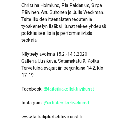
Christina Holmlund, Pia Paldanius, Sirpa
Päivinen, Anu Suhonen ja Julia Weckman.
Taiteilijoiden itsenäisten teosten ja
työskentelyn lisäksi Kunst tekee yhdessä
poikkitaiteellisia ja performatiivisia
teoksia.
Näyttely avoinna 15.2.-14.3.2020
Galleria Uusikuva, Satamakatu 9, Kotka
Tervetuloa avajaisiin perjantaina 14.2. klo
17-19
Facebook:
@
taiteilijakollektiivikunst
Instagram:
@artistcollectivekunst
www.taiteilijakollektiivikunst.fi