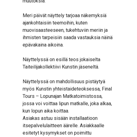
muutoksia.
Meri päivät näyttely tarjoaa näkemyksiä
ajankohtaisiin teemoihin, kuten
muovisaasteeseen, tukehtuviin meriin ja
ihmisten tarpeisiin saada vastauksia näinä
epävakaina aikoina.
Näyttelyssä on esillä teos jokaiselta
Taiteilijakollektiivi Kunstin jäseneltä.
Näyttelyssä on mahdollisuus pistäytyä
myös Kunstin yhteistaideteoksessa, Final
Tours – Lopunajan Matkatoimistossa,
jossa voi voittaa lipun matkalle, joka alkaa,
kun lopun aika koittaa.
Asiakas astuu sisään installaatioon
itsepalvelulaitteen äärelle. Asiakkaalle
esitetyt kysymykset on poimittu