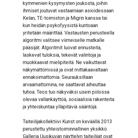
kymmenien kysymysten joukosta, joihin
ihmiset joutuvat vastaamaan asioidessaan
Kelan, TE-toimiston ja Migrin kanssa tai
kun heidän psykofyysistä kuntoaan
yritetään määrittää. Vastausten perusteella
algoritmi valitsee viimeiselle matkalle
pääsijät. Algoritmit luovat ennusteita,
laskevat tuloksia, tekevät valintoja ja
muokkaavat mielipiteitä. Ne vaikuttavat
näkymättömissä ja ovat mittakaavaltaan
ennakoimattomia. Seurauksiltaan
arvaamattomina, ne saattavat aiheuttaa
tuhoa. Teos tuo näkyväksi usein piilossa
olevaa vallankäyttöä, sosiaalisia rakenteita
ja yhteiskuntaa ylläpitäviä sääntöjä.
Taiteilijakollektiivi Kunst on keväällä 2013
perustettu yhteistoiminnallinen yksikkö.
Galleria Uusikuvan näyttelyn taiteilijat ovat