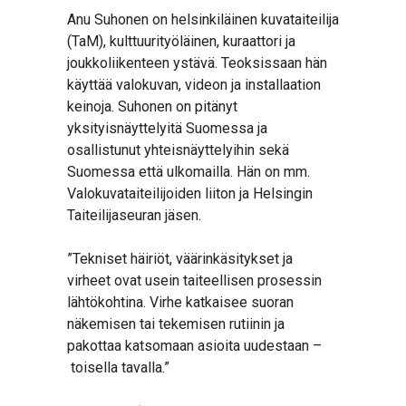
Anu Suhonen on helsinkiläinen kuvataiteilija
(TaM), kulttuurityöläinen, kuraattori ja
joukkoliikenteen ystävä. Teoksissaan hän
käyttää valokuvan, videon ja installaation
keinoja. Suhonen on pitänyt
yksityisnäyttelyitä Suomessa ja
osallistunut yhteisnäyttelyihin sekä
Suomessa että ulkomailla. Hän on mm.
Valokuvataiteilijoiden liiton ja Helsingin
Taiteilijaseuran jäsen.
”Tekniset häiriöt, väärinkäsitykset ja
virheet ovat usein taiteellisen prosessin
lähtökohtina. Virhe katkaisee suoran
näkemisen tai tekemisen rutiinin ja
pakottaa katsomaan asioita uudestaan –
toisella tavalla.”