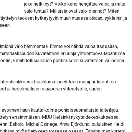
joka hetki nyt? Voiko keho hengittää valoa ja miltä
valo tuntuu? Millaisia ovat valo-olennot? Miten
Näyttelyn teokset kytkeytyvät muun muassa aikaan, sykleihin ja
seen.
 ilmiönä valo hämmentää. Emme voi nähdä valoa itsessään,
materiaalisuuden.Kuvataiteen eri aloja yhteentuova tapahtuma
roolin ja mahdollisuuksien pohtimiseen kuvataiteen välineenä
hteishankkeena tapahtuma tuo yhteen monipuolisesti eri
uitteet ja hedelmällisen maaperän yhteistyölle, uuden
n avoimen haun kautta kolme pohjoissuomalaista taiteilijaa:
Näyttelyn ensimmäisen, MUU Helsinki nykytaidekeskuksessa
 Jenni Eskola, Michal Czinege, Anna Björklund, oululainen Heidi
 ovat mukana myös hankkeen toisessa osassa. Tapahtuman kuratoi