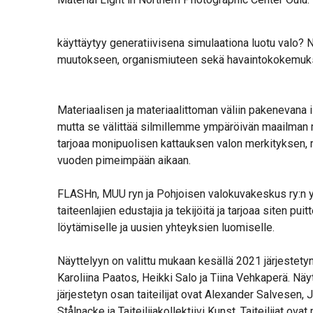
käyttäytyy generatiivisena simulaationa luotu valo? 
muutokseen, organismiuteen sekä havaintokokemuk
Materiaalisen ja materiaalittoman väliin pakenevana
mutta se välittää silmillemme ympäröivän maailman 
tarjoaa monipuolisen kattauksen valon merkityksen, 
vuoden pimeimpään aikaan.
FLASHn, MUU ryn ja Pohjoisen valokuvakeskus ry:n y
taiteenlajien edustajia ja tekijöitä ja tarjoaa siten p
löytämiselle ja uusien yhteyksien luomiselle.
Näyttelyyn on valittu mukaan kesällä 2021 järjestety
Karoliina Paatos, Heikki Salo ja Tiina Vehkaperä. 
järjestetyn osan taiteilijat ovat Alexander Salvesen,
Stålnacke ja Taiteilijakollektiivi Kunst. Taiteilijat