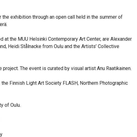
r the exhibition through an open call held in the summer of
erä.
nized at the MUU Helsinki Contemporary Art Center, are Alexander
nd, Heidi Stålnacke from Oulu and the Artists’ Collective
e project. The event is curated by visual artist Anu Raatikainen.
h the Finnish Light Art Society FLASH, Northern Photographic
y of Oulu.
:
ry