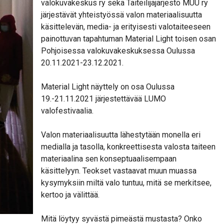
valokuvakeskus ry sekä Taiteilijajärjestö MUU ry
järjestävät yhteistyössä valon materiaalisuutta
käsittelevän, media- ja erityisesti valotaiteeseen
painottuvan tapahtuman Material Light toisen osan
Pohjoisessa valokuvakeskuksessa Oulussa
20.11.2021-23.12.2021.
Material Light näyttely on osa Oulussa
19.-21.11.2021 järjestettävää LUMO
valofestivaalia.
Valon materiaalisuutta lähestytään monella eri
medialla ja tasolla, konkreettisesta valosta taiteen
materiaalina sen konseptuaalisempaan
käsittelyyn. Teokset vastaavat muun muassa
kysymyksiin miltä valo tuntuu, mitä se merkitsee,
kertoo ja välittää.
Mitä löytyy syvästä pimeästä mustasta? Onko