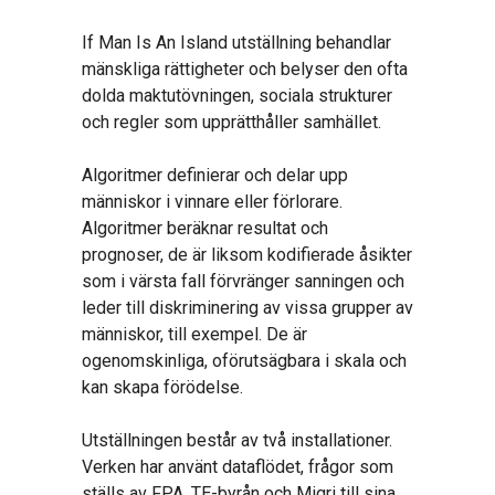
If Man Is An Island utställning behandlar
mänskliga rättigheter och belyser den ofta
dolda maktutövningen, sociala strukturer
och regler som upprätthåller samhället.
Algoritmer definierar och delar upp
människor i vinnare eller förlorare.
Algoritmer beräknar resultat och
prognoser, de är liksom kodifierade åsikter
som i värsta fall förvränger sanningen och
leder till diskriminering av vissa grupper av
människor, till exempel. De är
ogenomskinliga, oförutsägbara i skala och
kan skapa förödelse.
Utställningen består av två installationer.
Verken har använt dataflödet, frågor som
ställs av FPA, TE-byrån och Migri till sina