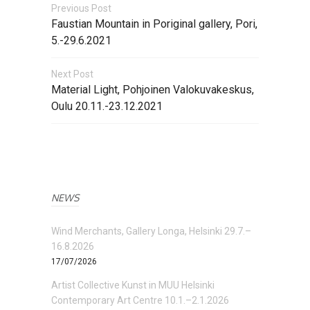
Previous Post
Faustian Mountain in Poriginal gallery, Pori,
5.-29.6.2021
Next Post
Material Light, Pohjoinen Valokuvakeskus,
Oulu 20.11.-23.12.2021
NEWS
Wind Merchants, Gallery Longa, Helsinki 29.7.–
16.8.2026
17/07/2026
Artist Collective Kunst in MUU Helsinki
Contemporary Art Centre 10.1.–2.1.2026