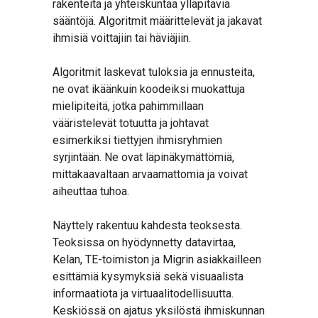
rakenteita ja yhteiskuntaa ylläpitäviä
sääntöjä. Algoritmit määrittelevät ja jakavat
ihmisiä voittajiin tai häviäjiin.
Algoritmit laskevat tuloksia ja ennusteita,
ne ovat ikäänkuin koodeiksi muokattuja
mielipiteitä, jotka pahimmillaan
vääristelevät totuutta ja johtavat
esimerkiksi tiettyjen ihmisryhmien
syrjintään. Ne ovat läpinäkymättömiä,
mittakaavaltaan arvaamattomia ja voivat
aiheuttaa tuhoa.
Näyttely rakentuu kahdesta teoksesta.
Teoksissa on hyödynnetty datavirtaa,
Kelan, TE-toimiston ja Migrin asiakkailleen
esittämiä kysymyksiä sekä visuaalista
informaatiota ja virtuaalitodellisuutta.
Keskiössä on ajatus yksilöstä ihmiskunnan