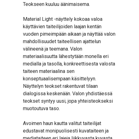
Teokseen kuuluu äänimaisema.
Material Light -näyttely kokoaa valoa
käyttävien taiteilijoiden laajan kentän
vuoden pimeimpään aikaan ja näyttää valon
mahdollisuudet taiteellisen ajattelun
välineenä ja teemana. Valon
materiaalisuutta lähestytään monella eri
medialla ja tasolla, konkreettisesta valosta
taiteen materiaalina sen
konseptuaalisempaan käsittelyyn.
Näyttelyn teokset rakentuvat tilaan
dialogissa keskenään. Valon yhdistäessä
teokset syntyy uusi, jopa yhteisteokseksi
muotoutuva taso.
Avoimen haun kautta valitut taiteilijat
edustavat monipuolisesti kuvataiteen ja
mediataiteen eri lajeja liikkuvasta kuvasta