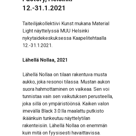
12.-31.1.2021
Taiteilijakollektiivi Kunst mukana Material
Light näyttelyssä MUU Helsinki
nykytaidekeskuksessa Kaapelitehtaalla
12.-31.1.2021.
Lähellä Nollaa, 2021
Lähellä Nollaa on tilaan rakentuva musta
aukko, joka resonoi tilassa. Mustan aukon
suora hahmottaminen on vaikeaa. Sen voi
tunnistaa vain sen vaikutuksen perusteella,
joka sillä on ympäristöönsä. Kaiken valon
imevällä Black 3.0:lla maalattu putkisto
ikäänkuin tunkeutuu näyttelytilan
rakenteisiin. Lähellä Nollaa on enemmän
kuin mitä on fyysisesti havaittavissa.