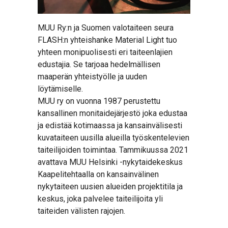
MUU Ry:n ja Suomen valotaiteen seura
FLASH:n yhteishanke Material Light tuo
yhteen monipuolisesti eri taiteenlajien
edustajia. Se tarjoaa hedelmällisen
maaperän yhteistyölle ja uuden
löytämiselle.
MUU ry on vuonna 1987 perustettu
kansallinen monitaidejärjestö joka edustaa
ja edistää kotimaassa ja kansainvälisesti
kuvataiteen uusilla alueilla työskentelevien
taiteilijoiden toimintaa. Tammikuussa 2021
avattava MUU Helsinki -nykytaidekeskus
Kaapelitehtaalla on kansainvälinen
nykytaiteen uusien alueiden projektitila ja
keskus, joka palvelee taiteilijoita yli
taiteiden välisten rajojen.