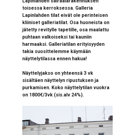
Lapinlahden sairaalarakennuksen
toisessa kerroksessa.
Galleria
Lapinlahden tilat eivät ole perinteisen
kliiniset galleriatilat. Osa huoneista on
jätetty revitylle tapetille, osa maalattu
puhtaan valkoiseksi tai kauniin
harmaaksi. Galleriatilan erityisyyden
takia suosittelemme käymään
näyttelytilassa ennen hakua!
Näyttelyjakso on yhteensä 3 vk
sisältäen näyttelyn ripustuksen ja
purkamisen.
Koko näyttelytilan vuokra
on 1800€/3vk (sis.alv 24%).