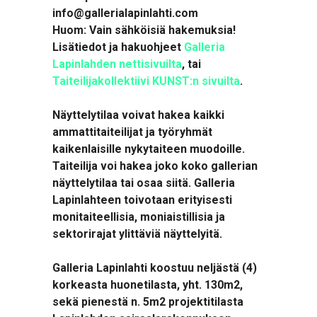
info@gallerialapinlahti.com
Huom: Vain sähköisiä hakemuksia!
Lisätiedot ja hakuohjeet
Galleria
Lapinlahden nettisivuilta
, tai
Taiteilijakollektiivi KUNST:n sivuilta
.
Näyttelytilaa voivat hakea kaikki
ammattitaiteilijat ja työryhmät
kaikenlaisille nykytaiteen muodoille.
Taiteilija voi hakea joko koko gallerian
näyttelytilaa tai osaa siitä. Galleria
Lapinlahteen toivotaan erityisesti
monitaiteellisia, moniaistillisia ja
sektorirajat ylittäviä näyttelyitä.
Galleria Lapinlahti koostuu neljästä (4)
korkeasta huonetilasta, yht. 130m2,
sekä pienestä n. 5m2 projektitilasta