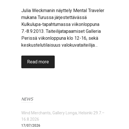
Julia Weckmanin näyttely Mental Traveler
mukana Turussa järjestettävässä
Kulkulupa-tapahtumassa viikonloppuna
7.-8.9.2013. Taiteilijatapaamiset Galleria
Perissä viikonloppuna klo 12-16, sekä
keskustelutilaisuus valokuvataiteilija…
Read more
NEWS
Wind Merchants, Gallery Longa, Helsinki 29.7.–
16.8.2026
17/07/2026