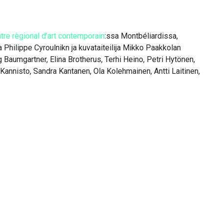
re règional d’art contemporain
:ssa Montbéliardissa,
Philippe Cyroulnikn ja kuvataiteilija Mikko Paakkolan
g Baumgartner, Elina Brotherus, Terhi Heino, Petri Hytönen,
Kannisto, Sandra Kantanen, Ola Kolehmainen, Antti Laitinen,