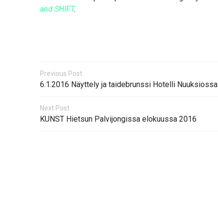
and SHIFT
.
Previous Post
6.1.2016 Näyttely ja taidebrunssi Hotelli Nuuksiossa
Next Post
KUNST Hietsun Palvijongissa elokuussa 2016