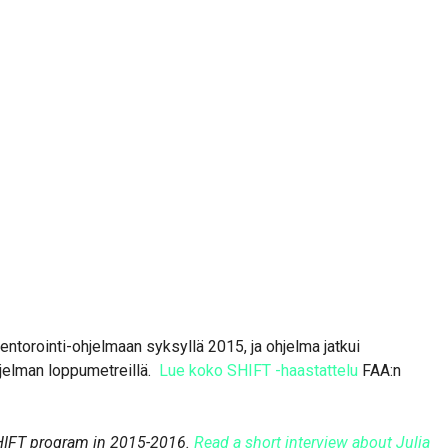
ntorointi-ohjelmaan syksyllä 2015, ja ohjelma jatkui
hjelman loppumetreillä.
Lue koko SHIFT -haastattelu
FAA:n
SHIFT program in 2015-2016.
Read a short interview about Julia