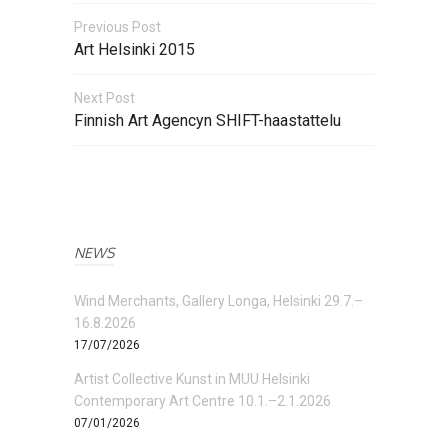
Previous Post
Art Helsinki 2015
Next Post
Finnish Art Agencyn SHIFT-haastattelu
NEWS
Wind Merchants, Gallery Longa, Helsinki 29.7.–
16.8.2026
17/07/2026
Artist Collective Kunst in MUU Helsinki
Contemporary Art Centre 10.1.–2.1.2026
07/01/2026