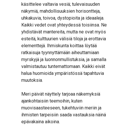
käsittelee valtavia vesiä; tulevaisuuden
näkymiä, mahdollisuuksien horisontteja,
uhkakuvia, toivoa, dystopioita ja ideaaleja.
Kaikki vedet ovat yhteydessä toisiinsa. Ne
yhdistävät mantereita, mutta ne ovat myös
esteitä, kulttuurien välisiä tiloja ja erottavia
elementtejä. Ihmiskunta koittaa löytää
ratkaisuja tyynnyttämään aiheuttamiaan
myrskyjä ja luonnonmullistuksia, ja samalla
valmistautuu tuntemattomaan. Kaikki eivät
halua huomioida ympäristössä tapahtuvia
muutoksia.
Meri päivät näyttely tarjoaa näkemyksiä
ajankohtaisiin teemoihin, kuten
muovisaasteeseen, tukehtuviin meriin ja
ihmisten tarpeisiin saada vastauksia näinä
epävakaina aikoina.