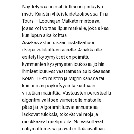
Näyttelyssä on mahdollisuus pistäytyä
myös Kunstin yhteistaideteoksessa, Final
Tours – Lopunajan Matkatoimistossa,
jossa voi voittaa lipun matkalle, joka alkaa,
kun lopun aika koittaa.
Asiakas astuu sisään installaatioon
itsepalvelulaitteen äärelle. Asiakkaalle
esitetyt kysymykset on poimittu
kymmenien kysymysten joukosta, joihin
ihmiset joutuvat vastaamaan asioidessaan
Kelan, TE-toimiston ja Migrin kanssa tai
kun heidän psykofyysistä kuntoaan
yritetään määrittää. Vastausten perusteella
algoritmi valitsee viimeiselle matkalle
pääsijät. Algoritmit luovat ennusteita,
laskevat tuloksia, tekevät valintoja ja
muokkaavat mielipiteitä. Ne vaikuttavat
näkymättömissä ja ovat mittakaavaltaan