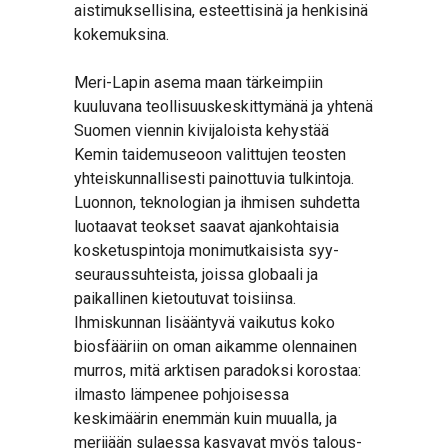
aistimuksellisina, esteettisinä ja henkisinä
kokemuksina.
Meri-Lapin asema maan tärkeimpiin
kuuluvana teollisuuskeskittymänä ja yhtenä
Suomen viennin kivijaloista kehystää
Kemin taidemuseoon valittujen teosten
yhteiskunnallisesti painottuvia tulkintoja.
Luonnon, teknologian ja ihmisen suhdetta
luotaavat teokset saavat ajankohtaisia
kosketuspintoja monimutkaisista syy-
seuraussuhteista, joissa globaali ja
paikallinen kietoutuvat toisiinsa.
Ihmiskunnan lisääntyvä vaikutus koko
biosfääriin on oman aikamme olennainen
murros, mitä arktisen paradoksi korostaa:
ilmasto lämpenee pohjoisessa
keskimäärin enemmän kuin muualla, ja
merijään sulaessa kasvavat myös talous-