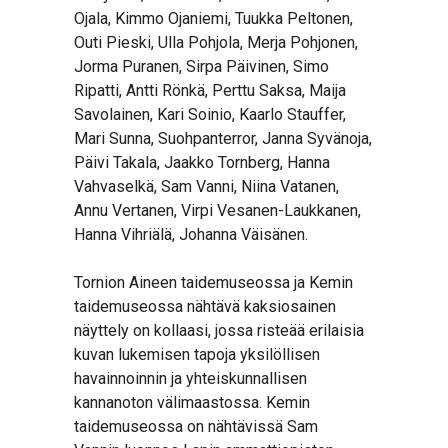
Ojala, Kimmo Ojaniemi, Tuukka Peltonen,
Outi Pieski, Ulla Pohjola, Merja Pohjonen,
Jorma Puranen, Sirpa Päivinen, Simo
Ripatti, Antti Rönkä, Perttu Saksa, Maija
Savolainen, Kari Soinio, Kaarlo Stauffer,
Mari Sunna, Suohpanterror, Janna Syvänoja,
Päivi Takala, Jaakko Tornberg, Hanna
Vahvaselkä, Sam Vanni, Niina Vatanen,
Annu Vertanen, Virpi Vesanen-Laukkanen,
Hanna Vihriälä, Johanna Väisänen.
Tornion Aineen taidemuseossa ja Kemin
taidemuseossa nähtävä kaksiosainen
näyttely on kollaasi, jossa risteää erilaisia
kuvan lukemisen tapoja yksilöllisen
havainnoinnin ja yhteiskunnallisen
kannanoton välimaastossa. Kemin
taidemuseossa on nähtävissä Sam