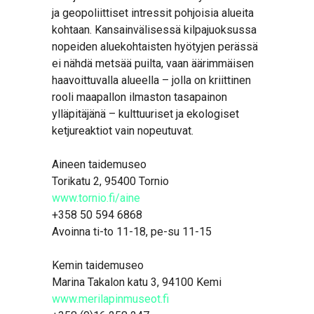
ja geopoliittiset intressit pohjoisia alueita
kohtaan. Kansainvälisessä kilpajuoksussa
nopeiden aluekohtaisten hyötyjen perässä
ei nähdä metsää puilta, vaan äärimmäisen
haavoittuvalla alueella – jolla on kriittinen
rooli maapallon ilmaston tasapainon
ylläpitäjänä – kulttuuriset ja ekologiset
ketjureaktiot vain nopeutuvat.
Aineen taidemuseo
Torikatu 2, 95400 Tornio
www.tornio.fi/aine
+358 50 594 6868
Avoinna ti-to 11-18, pe-su 11-15
Kemin taidemuseo
Marina Takalon katu 3, 94100 Kemi
www.merilapinmuseot.fi