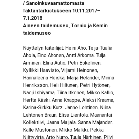
/
Sanoinkuvaamattomasta
faktantarkistukseen 10.11.2017–
7.1.2018
Aineen taidemuseo, Tornio ja Kemin
taidemuseo
Näyttelyn taiteilijat: Heini Aho, Teija-Tuulia
Ahola, Eino Ahonen, Antti Arkoma, Tuija
Arminen, Elina Autio, Petri Eskelinen,
Kyllikki Haavisto, Viljami Heinonen,
Hannaleena Heiska, Marja Helander, Minna
Henriksson, Heli Hiltunen, Petri Hytönen,
Naoji Ishiyama, Tiina Itkonen, Mikko Kallio,
Hertta Kiiski, Anna Knappe, Aleksi Kraama,
Karina-Sirkku Kurz, Janne Lehtinen, Niina
Lehtonen Braun, Elisa Lientola, Maanantai
Kollektiivi, Jaana Maijala, Sanna Majander,
Kalle Mustonen, Mikko Mälkki, Pekka
Niittyvirta, Arto Nurro, Tuula Närhinen, Pilvi