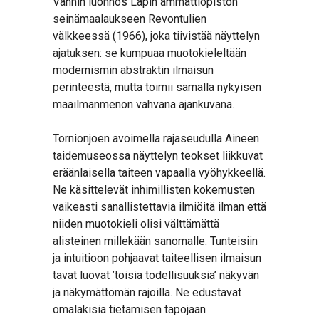
Vannin luonnos Lapin ammattiopiston
seinämaalaukseen Revontulien
välkkeessä (1966), joka tiivistää näyttelyn
ajatuksen: se kumpuaa muotokieleltään
modernismin abstraktin ilmaisun
perinteestä, mutta toimii samalla nykyisen
maailmanmenon vahvana ajankuvana.
Tornionjoen avoimella rajaseudulla Aineen
taidemuseossa näyttelyn teokset liikkuvat
eräänlaisella taiteen vapaalla vyöhykkeellä.
Ne käsittelevät inhimillisten kokemusten
vaikeasti sanallistettavia ilmiöitä ilman että
niiden muotokieli olisi välttämättä
alisteinen millekään sanomalle. Tunteisiin
ja intuitioon pohjaavat taiteellisen ilmaisun
tavat luovat ’toisia todellisuuksia’ näkyvän
ja näkymättömän rajoilla. Ne edustavat
omalakisia tietämisen tapojaan