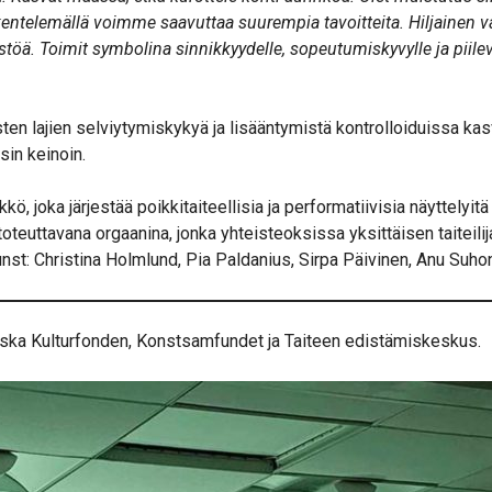
kentelemällä voimme saavuttaa suurempia tavoitteita. Hiljainen v
ä. Toimit symbolina sinnikkyydelle, sopeutumiskyvylle ja piilev
ten lajien selviytymiskykyä ja lisääntymistä kontrolloiduissa kasv
sin keinoin.
kö, joka järjestää poikkitaiteellisia ja performatiivisia näyttelyitä 
oteuttavana orgaanina, jonka yhteisteoksissa yksittäisen taiteilija
Kunst: Christina Holmlund, Pia Paldanius, Sirpa Päivinen, Anu Suh
nska Kulturfonden, Konstsamfundet ja Taiteen edistämiskeskus.