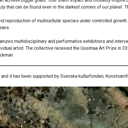
n achieve bigger goals. Your silent impact and modesty inspire u
uty that can be found even in the darkest corners of our planet. 
and reproduction of multicellular species under controlled growth c
eans.
rganizes multidisciplinary and performative exhibitions and interv
dual artist. The collective received the Uusimaa Art Prize in 201
eckman.
ni, and it has been supported by Svenska kulturfonden, Konstsamf