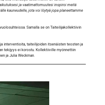
aikutuksesi ja vaatimattomuutesi inspiroi meitä
älle kauneudelle, jota voi löytyä jopa planeettamme
uolosuhteissa. Samalla se on Taiteilijakollektiivin
ja interventioita, taiteilijoiden itsenäisten teosten ja
n tekijyys ei korostu. Kollektiiville myönnettiin
onen ja Julia Weckman.