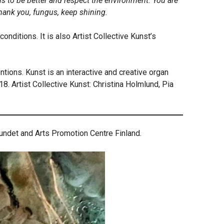
s to be better and respect the environment. You are
Thank you, fungus, keep shining.
onditions. It is also Artist Collective Kunst’s
entions. Kunst is an interactive and creative organ
8. Artist Collective Kunst: Christina Holmlund, Pia
undet and Arts Promotion Centre Finland.