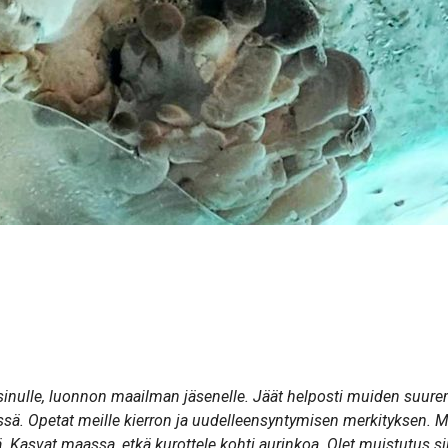
sinulle, luonnon maailman jäsenelle. Jäät helposti muiden suure
sä. Opetat meille kierron ja uudelleensyntymisen merkityksen. Me
 Kasvat maassa, etkä kurottele kohti aurinkoa. Olet muistutus sii