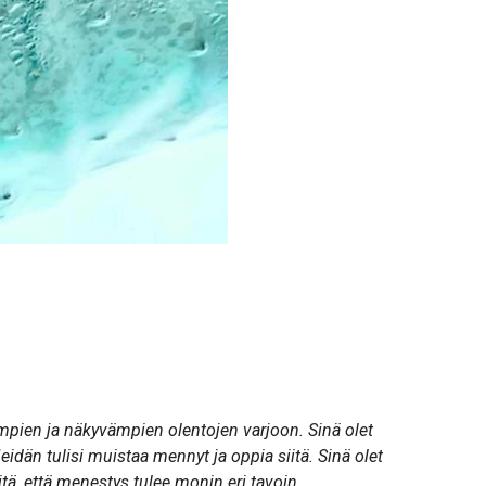
mpien ja näkyvämpien olentojen varjoon. Sinä olet
idän tulisi muistaa mennyt ja oppia siitä. Sinä olet
tä, että menestys tulee monin eri tavoin.