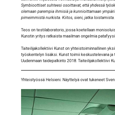
Symbioottiset suhteesi osoittavat, että yhdessä työs
olemaan parempia ihmisiä ja kunnioittamaan ympäristö
pimeimmistä nurkista. Kiitos, sieni, jatka loistamista.
Teos on testilaboratorio, jossa koetellaan monisoluis
Kunstin yritys ratkaista maailman ongelmia patafyysi
Taiteilijakollektiivi Kunst on yhteistoiminnallinen yksik
työskentelyn lisäksi. Kunst toimii keskustelevana ja t
Uudenmaan taidepalkinto 2018. Taiteilijakollektiivi 
Yhteistyössä Helsieni. Näyttelyä ovat tukeneet Sve