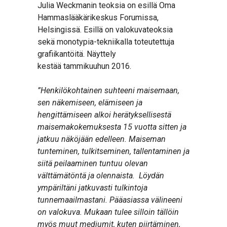
Julia Weckmanin teoksia on esillä Oma
Hammaslääkärikeskus Forumissa,
Helsingissä. Esillä on valokuvateoksia
sekä monotypia-tekniikalla toteutettuja
grafiikantöitä. Näyttely
kestää tammikuuhun 2016.
”Henkilökohtainen suhteeni maisemaan,
sen näkemiseen, elämiseen ja
hengittämiseen alkoi herätyksellisestä
maisemakokemuksesta 15 vuotta sitten ja
jatkuu näköjään edelleen. Maiseman
tunteminen, tulkitseminen, tallentaminen ja
siitä peilaaminen tuntuu olevan
välttämätöntä ja olennaista. Löydän
ympäriltäni jatkuvasti tulkintoja
tunnemaailmastani.
Pääasiassa välineeni
on valokuva. Mukaan tulee silloin tällöin
myös muut mediumit, kuten piirtäminen,