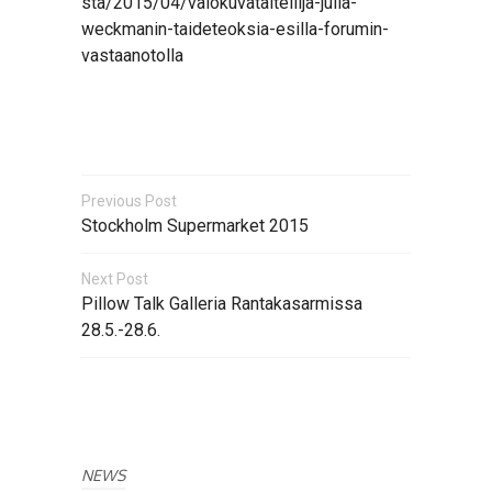
sta/2015/04/valokuvataiteilija-julia-
weckmanin-taideteoksia-esilla-forumin-
vastaanotolla
Previous Post
Stockholm Supermarket 2015
Next Post
Pillow Talk Galleria Rantakasarmissa
28.5.-28.6.
NEWS