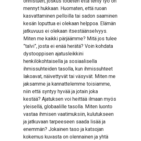
onnistuen, joskus todeten että tehty työ on
mennyt hukkaan. Huomaten, että ruoan
kasvattaminen pelloilla tai sadon saaminen
kesän loputtua ei olekaan helppoa. Elämän
jatkuvuus ei olekaan itsestäänselvyys.
Miten me kaikki pärjäämme? Mitä jos tulee
”talvi”, josta ei enää herätä? Voin kohdata
dystooppisen ajatusleikkini
henkilökohtaisella ja sosiaalisella
ihmissuhteiden tasolla, kun ihmissuhteet
lakoavat, näivettyvät tai väsyvät. Miten me
jaksamme ja kannattelemme toisiamme,
niin että syntyy hyvää ja jotain joka
kestää? Ajatuksen voi heittää ilmaan myös
yleisellä, globaalille tasolla. Miten luonto
vastaa ihmisen vaatimuksiin, kulutukseen
ja jatkuvaan tarpeeseen saada lisää ja
enemmän? Jokainen taso ja katsojan
kokemus kuvasta on olennainen ja yhtä