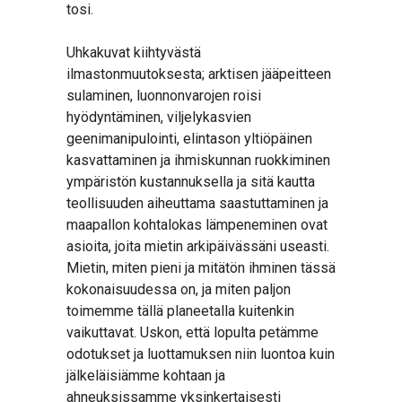
tosi.
Uhkakuvat kiihtyvästä
ilmastonmuutoksesta; arktisen jääpeitteen
sulaminen, luonnonvarojen roisi
hyödyntäminen, viljelykasvien
geenimanipulointi, elintason yltiöpäinen
kasvattaminen ja ihmiskunnan ruokkiminen
ympäristön kustannuksella ja sitä kautta
teollisuuden aiheuttama saastuttaminen ja
maapallon kohtalokas lämpeneminen ovat
asioita, joita mietin arkipäivässäni useasti.
Mietin, miten pieni ja mitätön ihminen tässä
kokonaisuudessa on, ja miten paljon
toimemme tällä planeetalla kuitenkin
vaikuttavat. Uskon, että lopulta petämme
odotukset ja luottamuksen niin luontoa kuin
jälkeläisiämme kohtaan ja
ahneuksissamme yksinkertaisesti