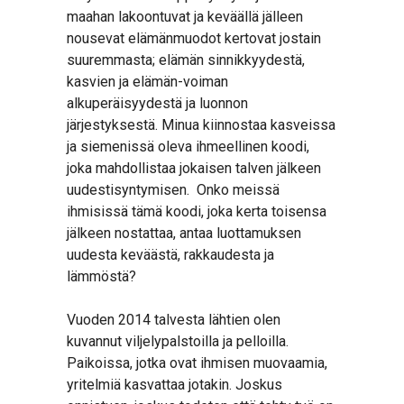
maahan lakoontuvat ja keväällä jälleen
nousevat elämänmuodot kertovat jostain
suuremmasta; elämän sinnikkyydestä,
kasvien ja elämän-voiman
alkuperäisyydestä ja luonnon
järjestyksestä. Minua kiinnostaa kasveissa
ja siemenissä oleva ihmeellinen koodi,
joka mahdollistaa jokaisen talven jälkeen
uudestisyntymisen. Onko meissä
ihmisissä tämä koodi, joka kerta toisensa
jälkeen nostattaa, antaa luottamuksen
uudesta keväästä, rakkaudesta ja
lämmöstä?
Vuoden 2014 talvesta lähtien olen
kuvannut viljelypalstoilla ja pelloilla.
Paikoissa, jotka ovat ihmisen muovaamia,
yritelmiä kasvattaa jotakin. Joskus